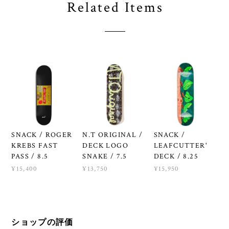
Related Items
SNACK / ROGER
N.T ORIGINAL /
SNACK /
KREBS FAST
DECK LOGO
LEAFCUTTER'
PASS / 8.5
SNAKE / 7.5
DECK / 8.25
¥15,400
¥13,750
¥15,950
ショップの評価