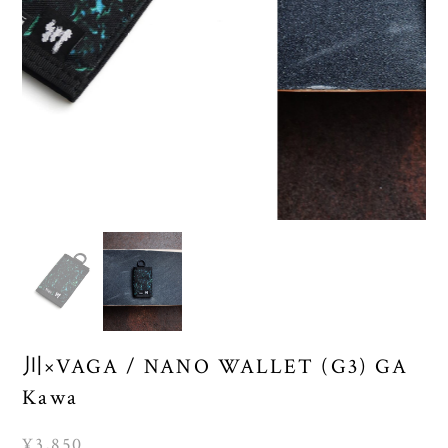
川×VAGA / NANO WALLET (G3) GA
Kawa
¥3,850