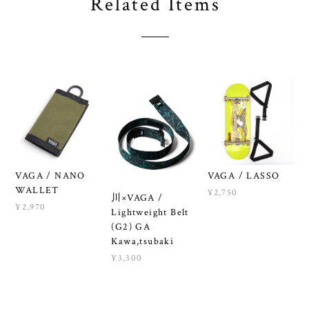
Related Items
VAGA / NANO
VAGA / LASSO
WALLET
¥2,750
川×VAGA /
¥2,970
Lightweight Belt
(G2) GA
Kawa,tsubaki
¥3,300