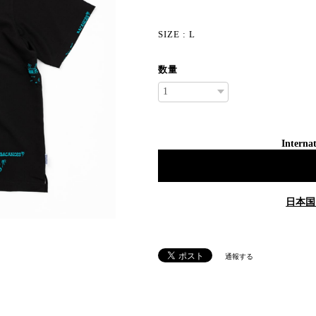
SIZE : L
数量
Internat
日本国
通報する