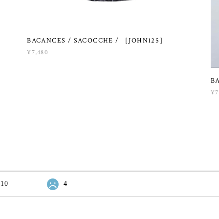
BACANCES / SACOCCHE / ［JOHN125］
¥7,480
B
¥7
10
4