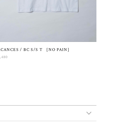
ACANCES / BC S/S T ［NO PAIN］
,480