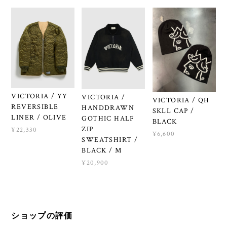
VICTORIA / YY
VICTORIA /
VICTORIA / QH
REVERSIBLE
HANDDRAWN
SKLL CAP /
LINER / OLIVE
GOTHIC HALF
BLACK
ZIP
¥22,330
¥6,600
SWEATSHIRT /
BLACK / M
¥20,900
ショップの評価