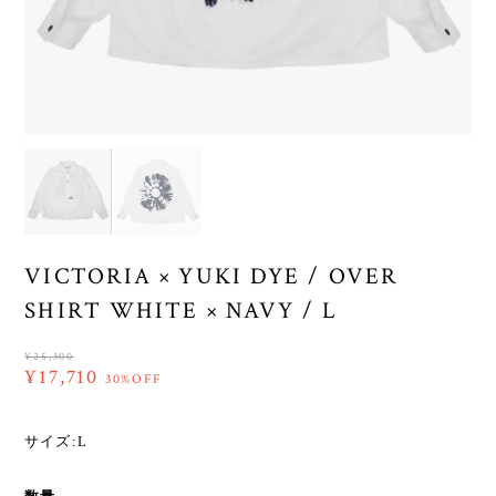
VICTORIA × YUKI DYE / OVER
SHIRT WHITE × NAVY / L
¥25,300
¥17,710
30%OFF
サイズ:L