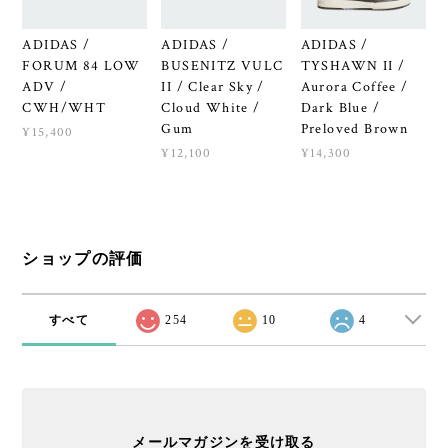
ADIDAS /
ADIDAS /
ADIDAS /
FORUM 84 LOW
BUSENITZ VULC
TYSHAWN II /
ADV /
II / Clear Sky /
Aurora Coffee /
CWH/WHT
Cloud White /
Dark Blue /
Gum
Preloved Brown
¥15,400
¥12,100
¥14,300
ショップの評価
すべて
254
10
4
メールマガジンを受け取る