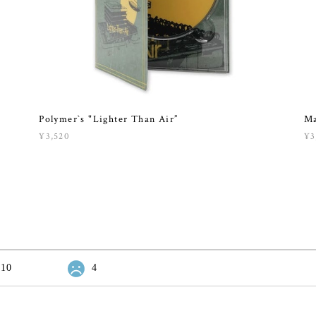
Polymer`s "Lighter Than Air”
M
¥3,520
¥3
10
4