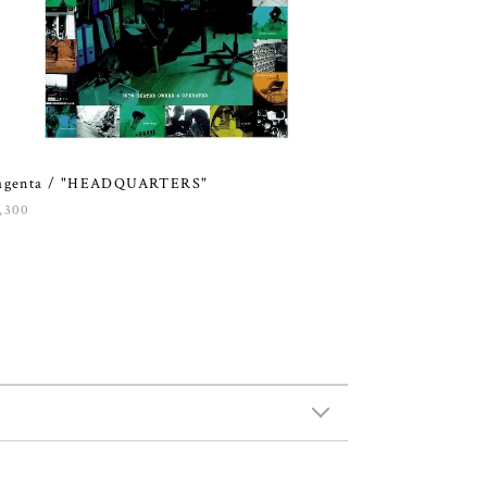
agenta / "HEADQUARTERS"
,300