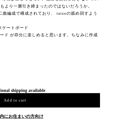
トもより一層引き締まったのではないだろうか。
曲編成で構成されており、 taizoの舐め回すよう
なスケートボード
トボード が存分に楽しめると思います。ちなみに作成
ional shipping available
Add to cart
内にお住まいの方向け