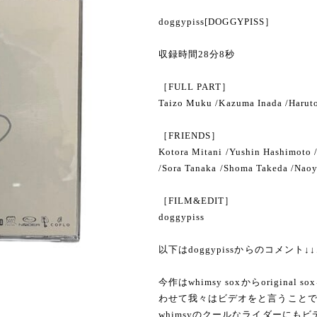
doggypiss[DOGGYPISS］
収録時間28分8秒
［FULL PART］
Taizo Muku /Kazuma Inada /Harut
［FRIENDS］
Kotora Mitani /Yushin Hashimoto 
/Sora Tanaka /Shoma Takeda /Naoy
［FILM&EDIT］
doggypiss
以下はdoggypissからのコメント↓↓
今作はwhimsy soxからorigi
わせて我々はビデオをと言うこと
whimsyのクールなライダーにも