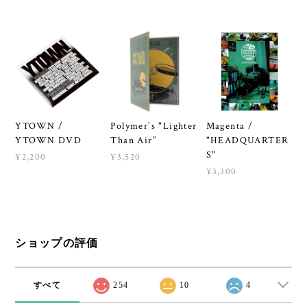
YTOWN /
Polymer`s "Lighter
Magenta /
YTOWN DVD
Than Air”
"HEADQUARTER
S"
¥2,200
¥3,520
¥3,300
ショップの評価
すべて
254
10
4