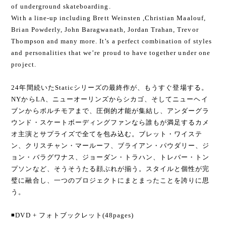
of underground skateboarding.
With a line-up including Brett Weinsten ,Christian Maalouf,
Brian Powderly, John Baragwanath, Jordan Trahan, Trevor
Thompson and many more. It’s a perfect combination of styles
and personalities that we’re proud to have together under one
project.
24年間続いたStaticシリーズの最終作が、もうすぐ登場する。
NYからLA、ニューオーリンズからシカゴ、そしてニューヘイ
ブンからボルチモアまで、圧倒的才能が集結し、アンダーグラ
ウンド・スケートボーディングファンなら誰もが満足するカメ
オ主演とサプライズで全てを包み込む。ブレット・ワイステ
ン、クリスチャン・マールーフ、ブライアン・パウダリー、ジ
ョン・バラグワナス、ジョーダン・トラハン、トレバー・トン
プソンなど、そうそうたる顔ぶれが揃う。スタイルと個性が完
璧に融合し、一つのプロジェクトにまとまったことを誇りに思
う。
◾️DVD + フォトブックレット(48pages)