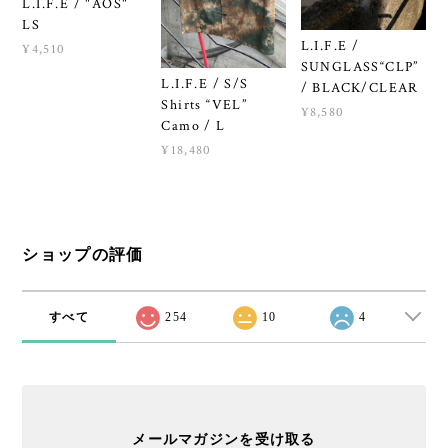
L.I.F.E / "AOS"
LS
L.I.F.E /
¥4,510
SUNGLASS“CLP”
L.I.F.E / S/S
/ BLACK/CLEAR
Shirts “VEL”
¥8,580
Camo / L
¥18,480
ショップの評価
すべて
254
10
4
メールマガジンを受け取る