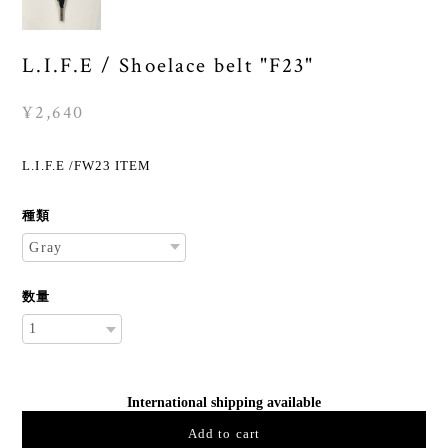
L.I.F.E / Shoelace belt "F23"
¥2,640
L.I.F.E /FW23 ITEM
種類
数量
International shipping available
Add to cart