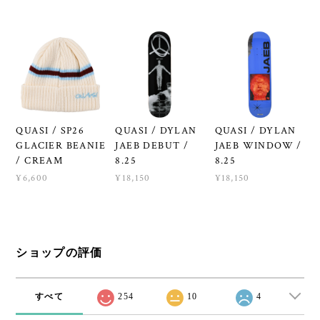
QUASI / SP26
QUASI / DYLAN
QUASI / DYLAN
GLACIER BEANIE
JAEB DEBUT /
JAEB WINDOW /
/ CREAM
8.25
8.25
¥6,600
¥18,150
¥18,150
ショップの評価
すべて
254
10
4