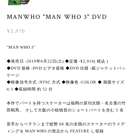
MANWHO "MAN WHO 3" DVD
¥2,970
"MAN WHO 3"
◆発売日 -2019年6月22日(土) ◆定価 -¥2,916( 税込 )
◆DVD 規格 -DVD ビデオ規格 ◆DVD 仕様 -紙ジャケットパッ
ケージ
◆映像信号方式 -NTSC 方式 ◆映像色 -COLOR ◆ 画面サイズ
4:3 ◆収録時間 約 52 分
本作でパートを持つスケーターは福岡の原功次朗・名古屋の竹
田昭馬、 そして大阪の小椋慎吾のショートパートを含む 3 名
若手からベテランまで総勢 68 名の全国のスケーターのライデ
ィングを MAN WHO の視点から FEATURE し収録