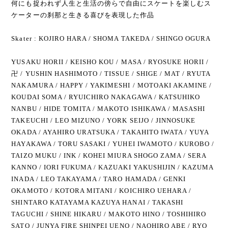
何にも捉われず人生と生活の傍らで自由にスケートを楽しむス
ケーターの刹那と生きる喜びを表現した作品
Skater : KOJIRO HARA / SHOMA TAKEDA / SHINGO OGURA
YUSAKU HORII / KEISHO KOU / MASA / RYOSUKE HORII /
卍 / YUSHIN HASHIMOTO / TISSUE / SHIGE / MAT / RYUTA
NAKAMURA / HAPPY / YAKIMESHI / MOTOAKI AKAMINE /
KOUDAI SOMA / RYUICHIRO NAKAGAWA / KATSUHIKO
NANBU / HIDE TOMITA / MAKOTO ISHIKAWA / MASASHI
TAKEUCHI / LEO MIZUNO / YORK SEIJO / JINNOSUKE
OKADA / AYAHIRO URATSUKA / TAKAHITO IWATA / YUYA
HAYAKAWA / TORU SASAKI / YUHEI IWAMOTO / KUROBO /
TAIZO MUKU / INK / KOHEI MIURA SHOGO ZAMA / SERA
KANNO / IORI FUKUMA / KAZUAKI YAKUSHIJIN / KAZUMA
INADA / LEO TAKAYAMA / TARO HAMADA / GENKI
OKAMOTO / KOTORA MITANI / KOICHIRO UEHARA /
SHINTARO KATAYAMA KAZUYA HANAI / TAKASHI
TAGUCHI / SHINE HIKARU / MAKOTO HINO / TOSHIHIRO
SATO / JUNYA FIRE SHINPEI UENO / NAOHIRO ABE / RYO