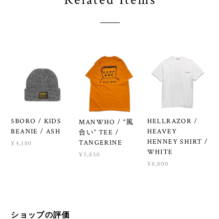
5BORO / KIDS
HELLRAZOR /
MANWHO / "風
BEANIE / ASH
HEAVEY
合い” TEE /
HENNEY SHIRT /
TANGERINE
¥4,180
WHITE
¥5,830
¥8,800
ショップの評価