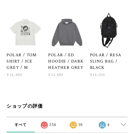
POLAR / TOM
POLAR / ED
POLAR / RESA
SHIRT / ICE
HOODIE / DARK
SLING BAG /
GREY / M
HEATHER GREY
BLACK
¥26,400
¥22,880
¥14,300
ショップの評価
すべて
254
10
4