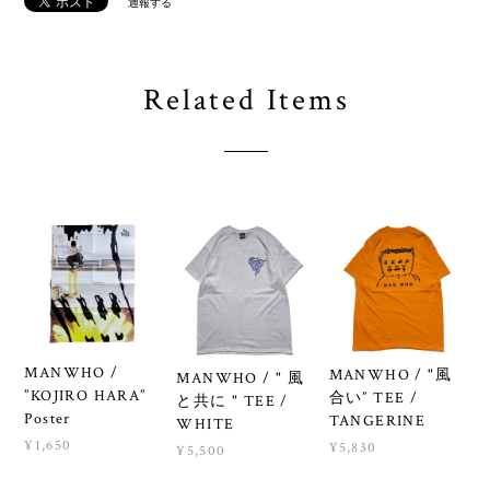
通報する
Related Items
MANWHO /
MANWHO / "風
MANWHO / " 風
”KOJIRO HARA”
合い” TEE /
と共に " TEE /
Poster
TANGERINE
WHITE
¥1,650
¥5,830
¥5,500