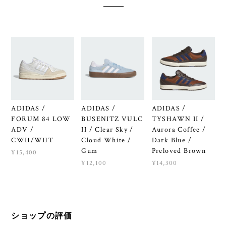
ADIDAS /
ADIDAS /
ADIDAS /
FORUM 84 LOW
BUSENITZ VULC
TYSHAWN II /
ADV /
II / Clear Sky /
Aurora Coffee /
CWH/WHT
Cloud White /
Dark Blue /
Gum
Preloved Brown
¥15,400
¥12,100
¥14,300
ショップの評価