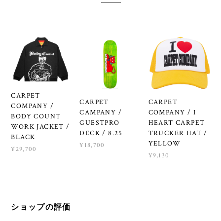
CARPET
CARPET
CARPET
COMPANY /
CAMPANY /
COMPANY / I
BODY COUNT
GUESTPRO
HEART CARPET
WORK JACKET /
DECK / 8.25
TRUCKER HAT /
BLACK
YELLOW
¥18,700
¥29,700
¥9,130
ショップの評価