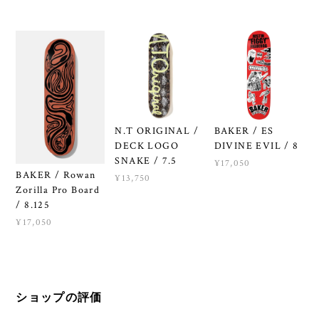
N.T ORIGINAL /
BAKER / ES
DECK LOGO
DIVINE EVIL / 8
SNAKE / 7.5
¥17,050
BAKER / Rowan
¥13,750
Zorilla Pro Board
/ 8.125
¥17,050
ショップの評価