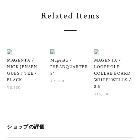
Related Items
MAGENTA /
Magenta /
MAGENTA /
NICK JENSEN
"HEADQUARTER
LOOPHOLE
GUEST TEE /
S"
COLLAB BOARD
BLACK
WHEELWELLS /
¥3,300
8.5
¥8,580
¥16,500
ショップの評価