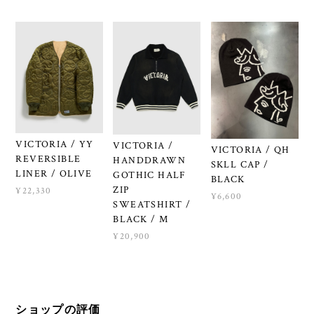
VICTORIA / YY
VICTORIA /
VICTORIA / QH
REVERSIBLE
HANDDRAWN
SKLL CAP /
LINER / OLIVE
GOTHIC HALF
BLACK
ZIP
¥22,330
¥6,600
SWEATSHIRT /
BLACK / M
¥20,900
ショップの評価