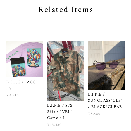
Related Items
L.I.F.E / "AOS"
LS
L.I.F.E /
¥4,510
SUNGLASS“CLP”
L.I.F.E / S/S
/ BLACK/CLEAR
Shirts “VEL”
¥8,580
Camo / L
¥18,480