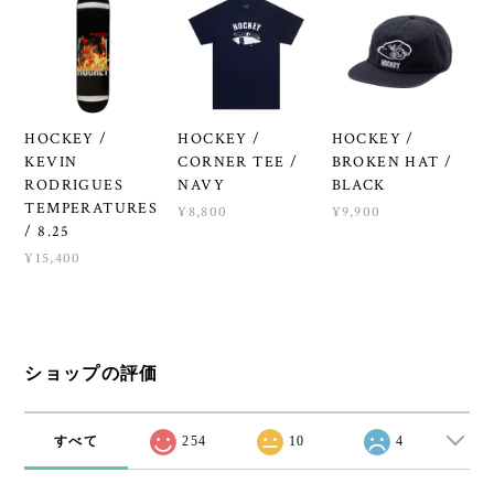
HOCKEY /
HOCKEY /
HOCKEY /
KEVIN
CORNER TEE /
BROKEN HAT /
RODRIGUES
NAVY
BLACK
TEMPERATURES
¥8,800
¥9,900
/ 8.25
¥15,400
ショップの評価
すべて
254
10
4