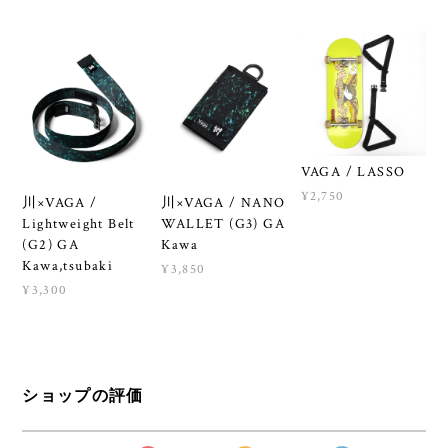
VAGA / LASSO
¥2,750
川×VAGA /
川×VAGA / NANO
Lightweight Belt
WALLET (G3) GA
(G2) GA
Kawa
Kawa,tsubaki
¥3,850
¥3,300
ショップの評価