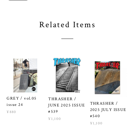
Related Items
GREY / vol.05
THRASHER /
THRASHER /
issue 24
JUNE 2025 ISSUE
2025 JULY ISSUE
#539
¥880
#540
¥1,100
¥1,100