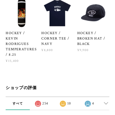
HOCKEY /
HOCKEY /
HOCKEY /
KEVIN
CORNER TEE /
BROKEN HAT /
RODRIGUES
NAVY
BLACK
TEMPERATURES
¥8,800
¥9,900
/ 8.25
¥15,400
ショップの評価
すべて
254
10
4