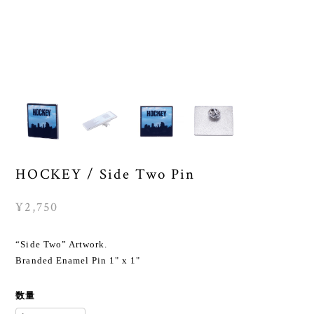
HOCKEY / Side Two Pin
¥2,750
“Side Two” Artwork.
Branded Enamel Pin 1" x 1"
数量