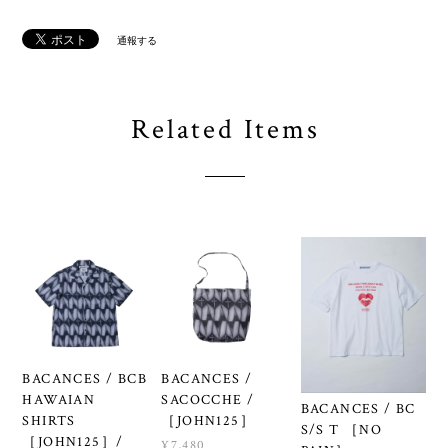
通報する
Related Items
BACANCES / BCB
BACANCES /
HAWAIAN
SACOCCHE /
BACANCES / BC
SHIRTS
［JOHN125］
S/S T ［NO
［JOHN125］/
¥7,480