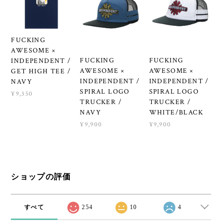
FUCKING
AWESOME ×
FUCKING
FUCKING
INDEPENDENT /
AWESOME ×
AWESOME ×
GET HIGH TEE /
INDEPENDENT /
INDEPENDENT /
NAVY
SPIRAL LOGO
SPIRAL LOGO
¥9,350
TRUCKER /
TRUCKER /
NAVY
WHITE/BLACK
¥9,900
¥9,900
ショップの評価
すべて
254
10
4