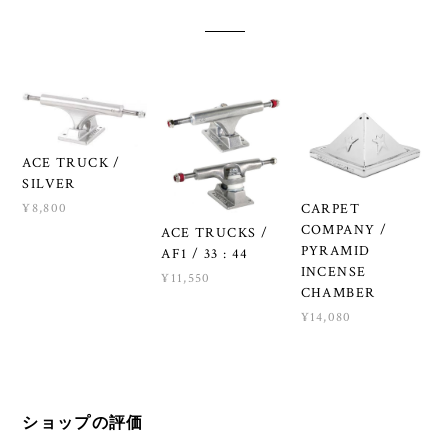
ACE TRUCK /
SILVER
¥8,800
CARPET
COMPANY /
ACE TRUCKS /
PYRAMID
AF1 / 33 : 44
INCENSE
¥11,550
CHAMBER
¥14,080
ショップの評価