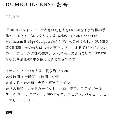
DUMBO INCENSE お香
¥1,650
「100％ハンドメイド生産されたお香をFRESHなまま皆様の手
元へ」 ＮＹＣブルックリンにある地名、Down Under the
Manhattan Bridge Overpassの頭文字から名付けられた DUMBO
INCENSE。その香りはお香と言うよりも、まるでビッグメゾン
のパーフュームの様な香気。 入れ物も工夫されていて、FRESH
な状態を最後の1本を使うときまで保てます！
スティック：25本入り 長さ約 ２７cm
燃焼時間 約一時間～1時間１０分
素材：竹・香木粉・香料・植物性オイル
香りの種類：レッドカーペット、ポロ、デフ、フライガール
ズ、４CUSS、コフィー、365デイズ、ヌビアン、ベイビー、ビ
ーナリー、ツリー
種類