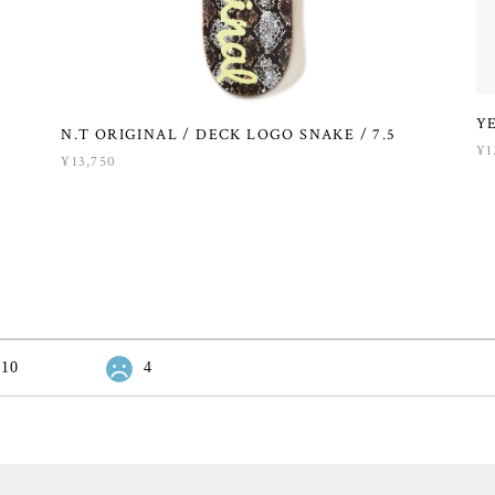
Y
N.T ORIGINAL / DECK LOGO SNAKE / 7.5
¥1
¥13,750
10
4