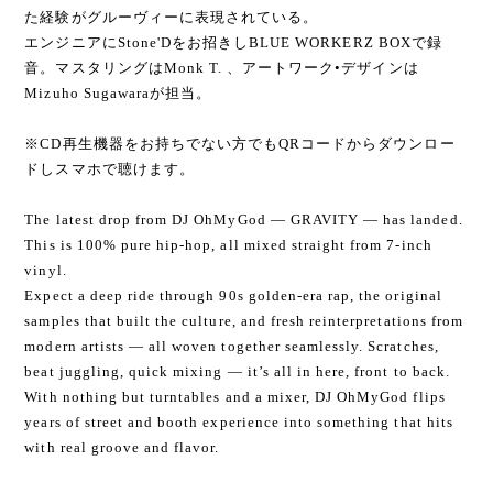
た経験がグルーヴィーに表現されている。
エンジニアにStone'Dをお招きしBLUE WORKERZ BOXで録
音。マスタリングはMonk T. 、アートワーク•デザインは
Mizuho Sugawaraが担当。
※CD再生機器をお持ちでない方でもQRコードからダウンロー
ドしスマホで聴けます。
The latest drop from DJ OhMyGod — GRAVITY — has landed.
This is 100% pure hip-hop, all mixed straight from 7-inch
vinyl.
Expect a deep ride through 90s golden-era rap, the original
samples that built the culture, and fresh reinterpretations from
modern artists — all woven together seamlessly. Scratches,
beat juggling, quick mixing — it’s all in here, front to back.
With nothing but turntables and a mixer, DJ OhMyGod flips
years of street and booth experience into something that hits
with real groove and flavor.