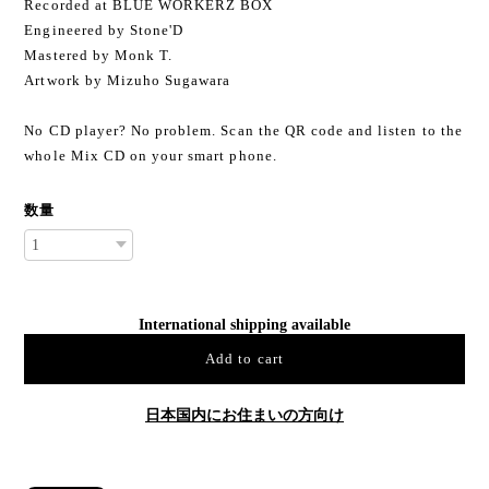
Recorded at BLUE WORKERZ BOX
Engineered by Stone'D
Mastered by Monk T.
Artwork by Mizuho Sugawara
No CD player? No problem. Scan the QR code and listen to the
whole Mix CD on your smart phone.
数量
International shipping available
Add to cart
日本国内にお住まいの方向け