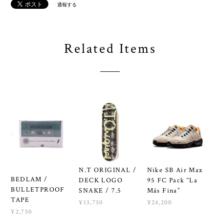
通報する
Related Items
N.T ORIGINAL /
Nike SB Air Max
BEDLAM /
DECK LOGO
95 FC Pack “La
BULLETPROOF
SNAKE / 7.5
Más Fina”
TAPE
¥13,750
¥24,200
¥2,750