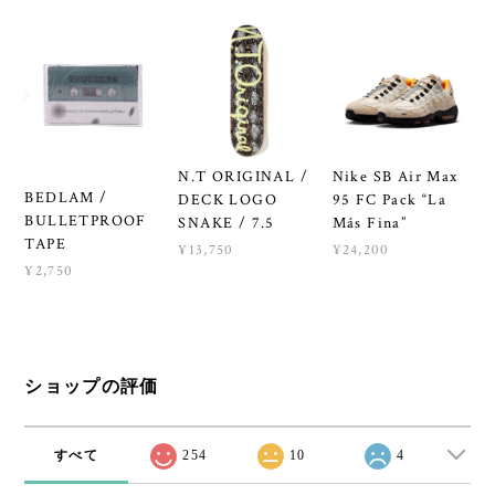
N.T ORIGINAL /
Nike SB Air Max
BEDLAM /
DECK LOGO
95 FC Pack “La
BULLETPROOF
SNAKE / 7.5
Más Fina”
TAPE
¥13,750
¥24,200
¥2,750
ショップの評価
すべて
254
10
4