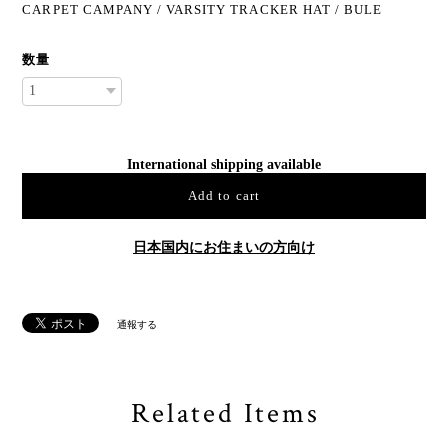
CARPET CAMPANY / VARSITY TRACKER HAT / BULE
数量
International shipping available
Add to cart
日本国内にお住まいの方向け
通報する
Related Items