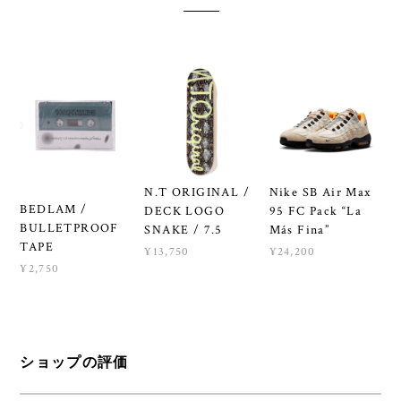
N.T ORIGINAL /
Nike SB Air Max
BEDLAM /
DECK LOGO
95 FC Pack “La
BULLETPROOF
SNAKE / 7.5
Más Fina”
TAPE
¥13,750
¥24,200
¥2,750
ショップの評価