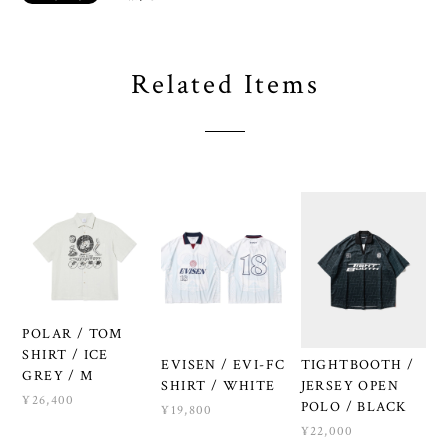
Related Items
POLAR / TOM
SHIRT / ICE
EVISEN / EVI-FC
TIGHTBOOTH /
GREY / M
SHIRT / WHITE
JERSEY OPEN
¥26,400
POLO / BLACK
¥19,800
¥22,000