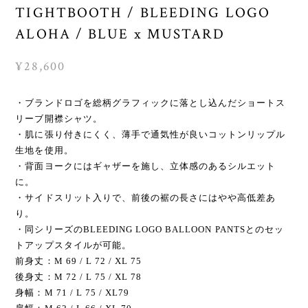
TIGHTBOOTH / BLEEDING LOGO
ALOHA / BLUE x MUSTARD
¥28,600
・ブランドロゴを総柄グラフィックに落とし込んだショートス
リーブ開襟シャツ。
・肌に張り付きにくく、薄手で通気性が良いコットンリップル
生地を使用。
・背面ヨークにはギャザーを施し、立体感のあるシルエット
に。
・サイドスリット入りで、前後の裾の⻑さにはやや高低差あ
り。
・同シリーズのBLEEDING LOGO BALLOON PANTSとのセッ
トアップスタイルが可能。
前身丈：M 69 / L 72 / XL 75
後身丈：M 72 / L 75 / XL 78
身幅：M 71 / L 75 / XL79