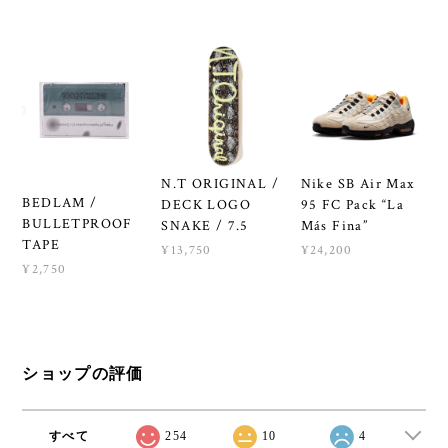
N.T ORIGINAL /
Nike SB Air Max
BEDLAM /
DECK LOGO
95 FC Pack “La
BULLETPROOF
SNAKE / 7.5
Más Fina”
TAPE
¥13,750
¥24,200
¥2,750
ショップの評価
すべて
254
10
4