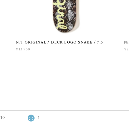
N.T ORIGINAL / DECK LOGO SNAKE / 7.5
Ni
¥13,750
¥2
10
4