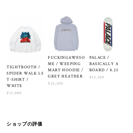
FUCKINGAWESO
PALACE /
ME / WEEPING
BASICALLY A
TIGHTBOOTH /
MARY HOODIE /
BOARD / 8.25
SPIDER WALK LS
GREY HEATHER
¥13,200
T-SHIRT /
¥25,300
WHITE
¥11,000
ショップの評価