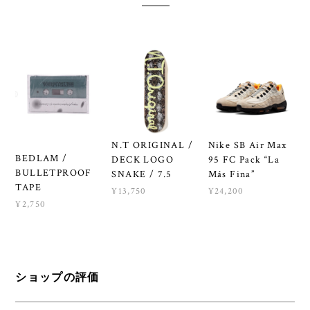
N.T ORIGINAL /
Nike SB Air Max
BEDLAM /
DECK LOGO
95 FC Pack “La
BULLETPROOF
SNAKE / 7.5
Más Fina”
TAPE
¥13,750
¥24,200
¥2,750
ショップの評価