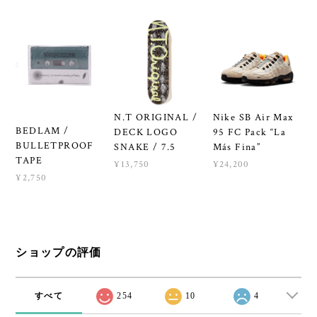
N.T ORIGINAL /
Nike SB Air Max
BEDLAM /
DECK LOGO
95 FC Pack “La
BULLETPROOF
SNAKE / 7.5
Más Fina”
TAPE
¥13,750
¥24,200
¥2,750
ショップの評価
すべて
254
10
4