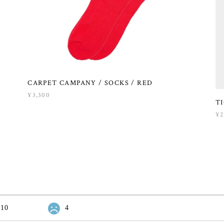
CARPET CAMPANY / SOCKS / RED
¥3,300
T
¥2
10
4