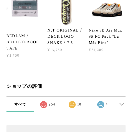
N.T ORIGINAL /
Nike SB Air Max
BEDLAM /
DECK LOGO
95 FC Pack “La
BULLETPROOF
SNAKE / 7.5
Más Fina”
TAPE
¥13,750
¥24,200
¥2,750
ショップの評価
すべて
254
10
4