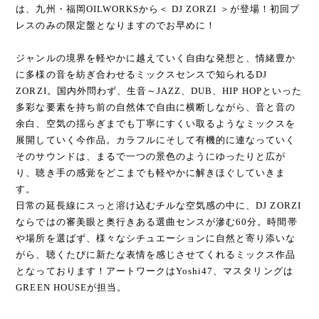
は、九州・福岡OILWORKSから＜ DJ ZORZI ＞が登場！初回プ
レスのみの限定盤となりますのでお早めに！
ジャンルの境界を軽やかに越えていく自由な発想と、情緒豊か
に多様の音を紡ぎ合わせるミックスセンスで知られるDJ
ZORZI。国内外問わず、生音～JAZZ、DUB、HIP HOPといった
多彩な要素を持ち前の自然体で自由に横断しながら、音と音の
余白、空気の揺らぎまでも丁寧にすくい取るようなミックスを
展開していく今作品。カラフルにそして有機的に連なっていく
そのサウンドは、まるで一つの景色のようにゆったりと広が
り、聴き手の感覚をどこまでも軽やかに解きほぐしていきま
す。
日常の延長線にスっと溶け込むチルな空気感の中に、DJ ZORZI
ならではの審美眼と奥行きある選曲センスが滲む60分。時間帯
や場所を選ばず、様々なシチュエーションに自然と寄り添いな
がら、聴くたびに新たな表情を感じさせてくれるミックス作品
となっております！アートワークはYoshi47、マスタリングは
GREEN HOUSEが担当。