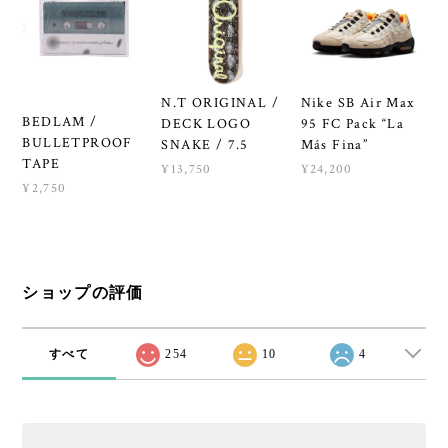
N.T ORIGINAL /
Nike SB Air Max
BEDLAM /
DECK LOGO
95 FC Pack “La
BULLETPROOF
SNAKE / 7.5
Más Fina”
TAPE
¥13,750
¥24,200
¥2,750
ショップの評価
すべて
254
10
4