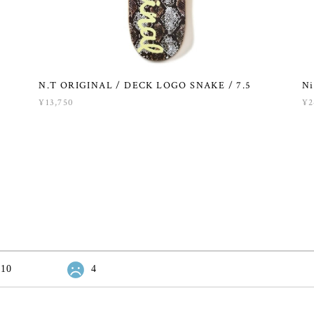
N.T ORIGINAL / DECK LOGO SNAKE / 7.5
Ni
¥13,750
¥2
10
4