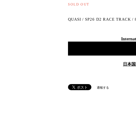
SOLD OUT
QUASI / SP26 D2 RACE TRACK / 
Internat
日本国
通報する