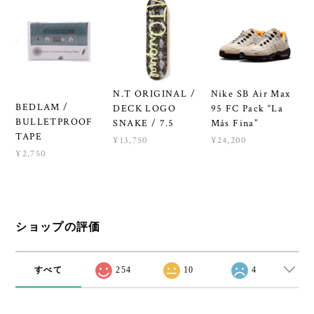
N.T ORIGINAL /
Nike SB Air Max
BEDLAM /
DECK LOGO
95 FC Pack “La
BULLETPROOF
SNAKE / 7.5
Más Fina”
TAPE
¥13,750
¥24,200
¥2,750
ショップの評価
すべて
254
10
4