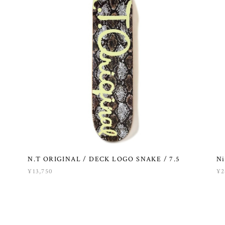
N.T ORIGINAL / DECK LOGO SNAKE / 7.5
Ni
¥13,750
¥2