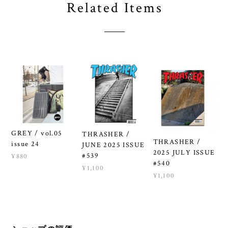
Related Items
GREY / vol.05
THRASHER /
THRASHER /
issue 24
JUNE 2025 ISSUE
2025 JULY ISSUE
#539
¥880
#540
¥1,100
¥1,100