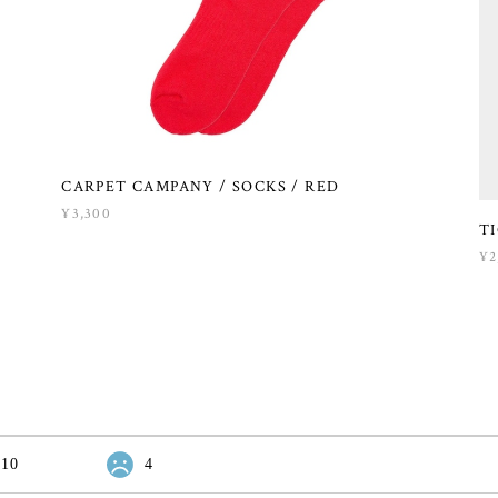
CARPET CAMPANY / SOCKS / RED
¥3,300
T
¥2
10
4