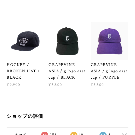
HOCKEY /
GRAPEVINE
GRAPEVINE
BROKEN HAT /
ASIA / g logo east
ASIA / g logo east
BLACK
cap / BLACK
cap / PURPLE
¥9,900
¥5,500
¥5,500
ショップの評価
すべて
254
10
4