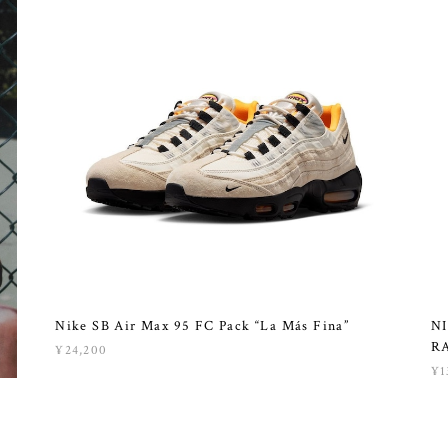
Nike SB Air Max 95 FC Pack “La Más Fina”
NI
R
¥24,200
¥1