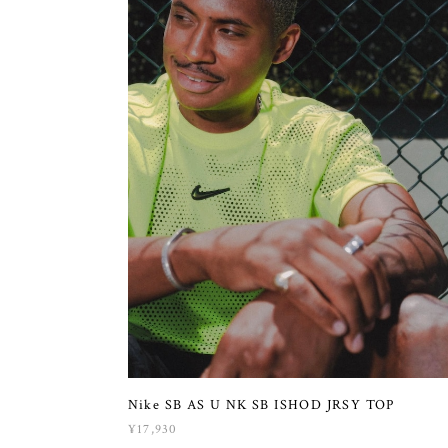
Nike SB AS U NK SB ISHOD JRSY TOP
¥17,930