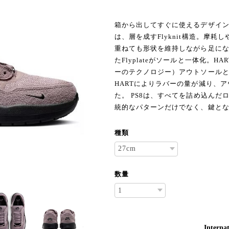
箱から出してすぐに使えるデザイン
は、層を成すFlyknit構造。摩
重ねても形状を維持しながら足にな
たFlyplateがソールと一体化。HART（
ーのテクノロジー）アウトソール
HARTによりラバーの量が減り、
た。 PS8は、すべてを詰め込んだロー
統的なパターンだけでなく、鍵と
種類
数量
Internat