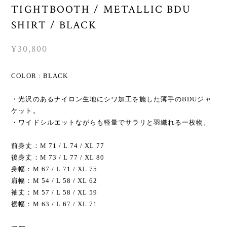
TIGHTBOOTH / METALLIC BDU
SHIRT / BLACK
¥30,800
COLOR : BLACK
・光沢のあるナイロン生地にシワ加工を施した薄手のBDUジャ
ケット。
・ワイドシルエットながらも軽量でサラリと羽織れる一枚物。
前身丈：M 71 / L 74 / XL 77
後身丈：M 73 / L 77 / XL 80
身幅：M 67 / L 71 / XL 75
肩幅：M 54 / L 58 / XL 62
袖丈：M 57 / L 58 / XL 59
裾幅：M 63 / L 67 / XL 71