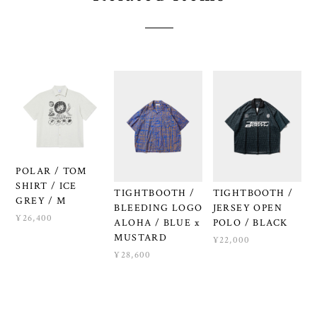
POLAR / TOM
SHIRT / ICE
TIGHTBOOTH /
TIGHTBOOTH /
GREY / M
BLEEDING LOGO
JERSEY OPEN
¥26,400
ALOHA / BLUE x
POLO / BLACK
MUSTARD
¥22,000
¥28,600