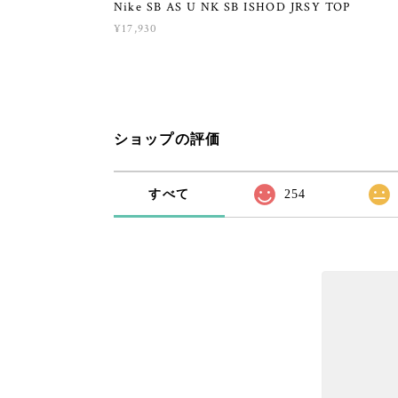
Nike SB AS U NK SB ISHOD JRSY TOP
¥17,930
ショップの評価
すべて
254