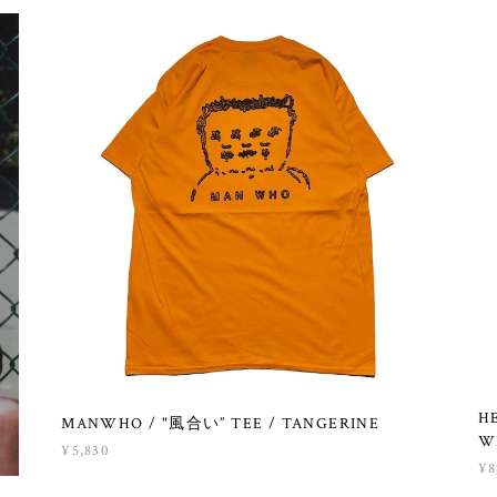
H
MANWHO / "風合い” TEE / TANGERINE
W
¥5,830
¥8