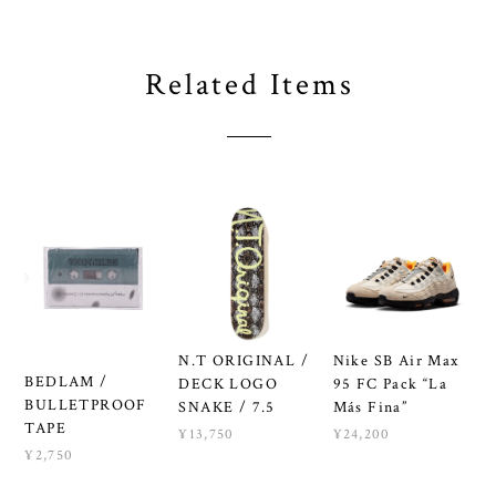
Related Items
N.T ORIGINAL /
Nike SB Air Max
BEDLAM /
DECK LOGO
95 FC Pack “La
BULLETPROOF
SNAKE / 7.5
Más Fina”
TAPE
¥13,750
¥24,200
¥2,750